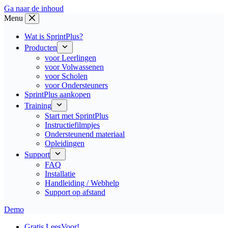
Ga naar de inhoud
Menu
Wat is SprintPlus?
Producten
voor Leerlingen
voor Volwassenen
voor Scholen
voor Ondersteuners
SprintPlus aankopen
Training
Start met SprintPlus
Instructiefilmpjes
Ondersteunend materiaal
Opleidingen
Support
FAQ
Installatie
Handleiding / Webhelp
Support op afstand
Demo
Gratis LeesVoor!