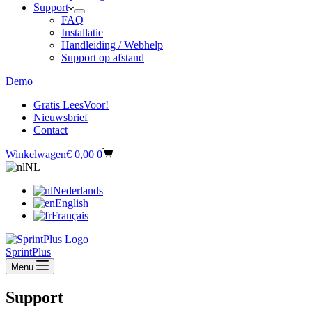
Support
FAQ
Installatie
Handleiding / Webhelp
Support op afstand
Demo
Gratis LeesVoor!
Nieuwsbrief
Contact
Winkelwagen
€
0,00
0
NL
Nederlands
English
Français
SprintPlus
Menu
Support