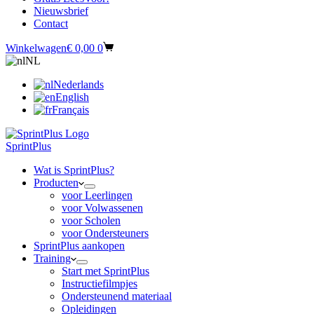
Nieuwsbrief
Contact
Winkelwagen
€
0,00
0
NL
Nederlands
English
Français
SprintPlus
Wat is SprintPlus?
Producten
voor Leerlingen
voor Volwassenen
voor Scholen
voor Ondersteuners
SprintPlus aankopen
Training
Start met SprintPlus
Instructiefilmpjes
Ondersteunend materiaal
Opleidingen